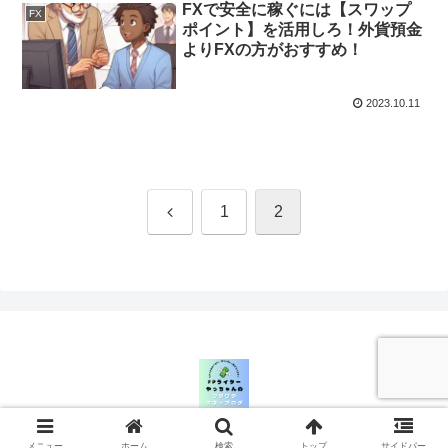
FXで安全に稼ぐには【スワップ
FX
ポイント】を活用しろ！外貨預金
よりFXの方がおすすめ！
2023.10.11
前
1
2
へ
© 2023 FPライターやっちゃんのワクワクマネーブログ.
メニュー
ホーム
検索
トップ
サイドバー