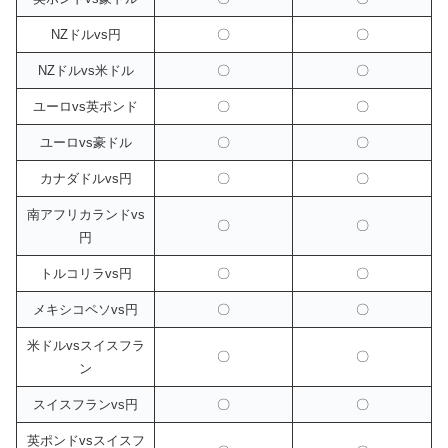
NZドルvs円
〇
〇
NZドルvs米ドル
〇
〇
ユーロvs英ポンド
〇
〇
ユーロvs豪ドル
〇
〇
カナダドルvs円
〇
〇
南アフリカランドvs
〇
〇
円
トルコリラvs円
〇
〇
メキシコペソvs円
〇
〇
米ドルvsスイスフラ
〇
〇
ン
スイスフランvs円
〇
〇
英ポンドvsスイスフ