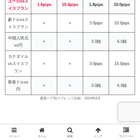
ユーロvsス
1.6pips
10.0pips
1.8pips
10.0pips
イスフラン
豪ドルvsス
×
×
3.0pips
10.0pips
イスフラン
中国人民元
×
×
3.0銭
6.0銭
vs円
カナダドル
vsスイスフ
×
×
3.0pips
15.0pips
ラン
香港ドルvs
×
×
3.0銭
6.0銭
円
通貨ペア別スプレッド比較 2024年8月
カナダドルvs円、南アフリカランドvs円、ス
メニュー
ホーム
検索
トップ
サイドバー