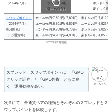
（2024年7月）
ポンド:0.9銭
ポンド:0.9銭
豪ドル:0.5銭
豪ドル:0.5銭
スクロールできます
スワップポイント
米ドルvs円:7,801円/-7,801円
米ドルvs円:7,812円/-
（2024年7月）
ユーロvs円:6,891円/-6,891円
ユーロvs円:6,923円/-
※月間累計
ポンドvs円:9,789円/-9,789円
ポンドvs円:9,827円/-
（1万通貨時）
豪ドルvs円:4,901円/-4,901円
豪ドルvs円:4,855円/-
※2024年7月現在
スプレッド、スワップポイントは、「GMO
クリック証券」と「GMO外貨」ともに良
やっちゃん
く、運用効率が高い。
次章にて、全通貨ペアの種類とそれぞれのスプレッドとス
ワップポイントを比較します。