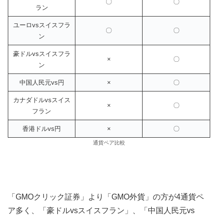
〇
〇
ラン
ユーロvsスイスフラ
〇
〇
ン
豪ドルvsスイスフラ
×
〇
ン
中国人民元vs円
×
〇
カナダドルvsスイス
×
〇
フラン
香港ドルvs円
×
〇
通貨ペア比較
「GMOクリック証券」より「GMO外貨」の方が4通貨ペ
ア多く、「豪ドルvsスイスフラン」、「中国人民元vs