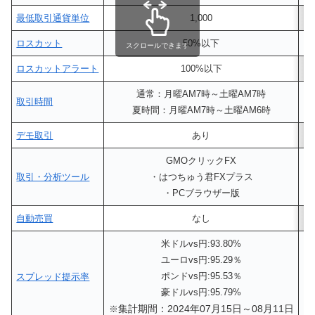
最低取引通貨単位
1,000
ロスカット
50%以下
スクロールできます
ロスカットアラート
100%以下
通常：月曜AM7時～土曜AM7時
取引時間
夏時間：月曜AM7時～土曜AM6時
デモ取引
あり
GMOクリックFX
取引・分析ツール
・はつちゅう君FXプラス
・PCブラウザー版
自動売買
なし
米ドルvs円:93.80%
ユーロvs円:95.29％
ポンドvs円:95.53％
スプレッド提示率
豪ドルvs円:95.79%
集計期間：2024年07月15日～08月11日
※
※