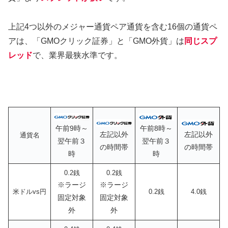
上記4つ以外のメジャー通貨ペア通貨を含む16個の通貨ペ
アは、「GMOクリック証券」と「GMO外貨」は
同じ
スプ
レッド
で、業界最狭水準です。
午前
9
時～
午前8時～
左記以外
左記以外
通貨名
翌午前３
翌午前３
の時間帯
の時間帯
時
時
0.2銭
0.2銭
※ラージ
※ラージ
米ドルvs円
0.2銭
4.0銭
固定対象
固定対象
外
外