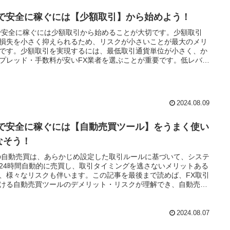
Xで安全に稼ぐには【少額取引】から始めよう！
で安全に稼ぐには少額取引から始めることが大切です。少額取引
損失を小さく抑えられるため、リスクが小さいことが最大のメリ
です。少額取引を実現するには、最低取引通貨単位が小さく、か
プレッド・手数料が安いFX業者を選ぶことが重要です。低レバレ
で損切りルールをしっかり設定して損失リスク管理を徹底し、FX
の経験値を向上することが大切です。
2024.08.09
Xで安全に稼ぐには【自動売買ツール】をうまく使い
なそう！
の自動売買は、あらかじめ設定した取引ルールに基づいて、システ
24時間自動的に売買し、取引タイミングを逃さないメリットある
、様々なリスクも伴います。この記事を最後まで読めば、FX取引
ける自動売買ツールのデメリット・リスクが理解でき、自動売買
ルをうまく使いこなすための留意点がわかります。ぜひ、最後ま
んでくださいね。
2024.08.07