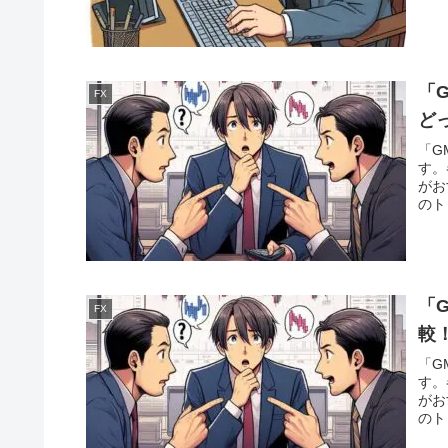
「
FX
ど
「G
す。
がお
のト
あな
「
FX
較
「G
す。
がお
のト
あな