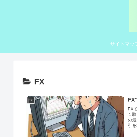
サイトマッ
FX
F
FX
FX
１取
の最
引を
心が