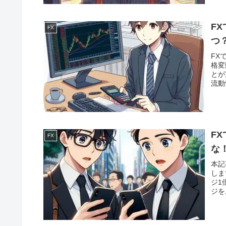
F
FX
つ
FX
格変
とが
流動
注視
取引
F
FX
な
本記
しま
ジ1
ジを
く安
最後
いで