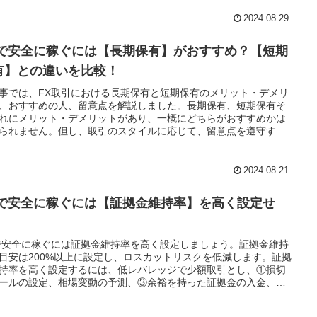
2024.08.29
Xで安全に稼ぐには【長期保有】がおすすめ？【短期
有】との違いを比較！
事では、FX取引における長期保有と短期保有のメリット・デメリ
、おすすめの人、留意点を解説しました。長期保有、短期保有そ
れにメリット・デメリットがあり、一概にどちらがおすすめかは
られません。但し、取引のスタイルに応じて、留意点を遵守すれ
FXで安全に稼ぐことができます。長期保有は、短期保有と比べ、
たらかし投資ができる点がメリットです。本記事を参考にして頂
ぜひ挑戦して頂ければ幸いです。
2024.08.21
Xで安全に稼ぐには【証拠金維持率】を高く設定せ
！
で安全に稼ぐには証拠金維持率を高く設定しましょう。証拠金維持
目安は200%以上に設定し、ロスカットリスクを低減します。証拠
持率を高く設定するには、低レバレッジで少額取引とし、①損切
ールの設定、相場変動の予測、③余裕を持った証拠金の入金、④
トリー回数の管理、⑤ポジションあたりのロット数低減などに留
ましょう。