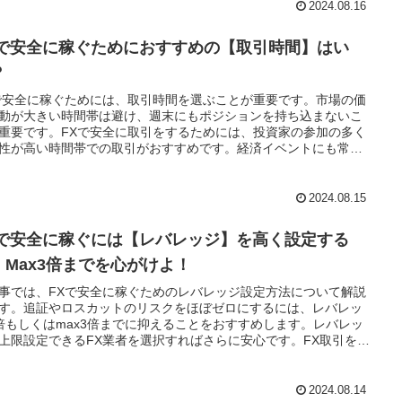
2024.08.16
Xで安全に稼ぐためにおすすめの【取引時間】はい
？
で安全に稼ぐためには、取引時間を選ぶことが重要です。市場の価
動が大きい時間帯は避け、週末にもポジションを持ち込まないこ
重要です。FXで安全に取引をするためには、投資家の参加の多く
性が高い時間帯での取引がおすすめです。経済イベントにも常に
しながら、予知できない価格変動に巻き込まれないように慎重に
を行いましょう。
2024.08.15
Xで安全に稼ぐには【レバレッジ】を高く設定する
！Max3倍までを心がけよ！
事では、FXで安全に稼ぐためのレバレッジ設定方法について解説
す。追証やロスカットのリスクをほぼゼロにするには、レバレッ
倍もしくはmax3倍までに抑えることをおすすめします。レバレッ
上限設定できるFX業者を選択すればさらに安心です。FX取引を長
全に継続するためにも、レバレッジ設定は重要です。この記事を
まで読んで頂き、レバレッジ設定を重要性を理解いただければ幸
す。
2024.08.14