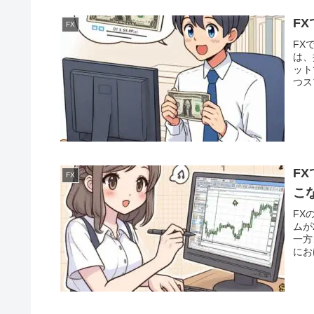
F
FX
FX
は、
ット
つス
ッジ
取引
F
FX
こ
FX
ムが
一方
にお
ツー
で読