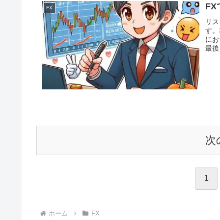
F
FX
リス
す。
にお
最後
次
1
ホーム
FX