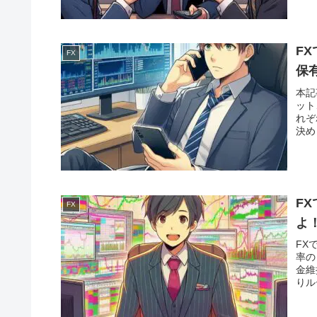
F
FX
保
本記
ット
れぞ
決め
ば、
ほっ
き、
F
FX
よ
FX
率の
金維
りル
エン
意し