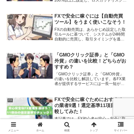
200%以上に設定し、ロスカットリスクを
低減します。証拠金維持率を高く設定す
るには、低レバレッジで少額取引とし、
①損切りルールの設定、相場変動の予
FXで安全に稼ぐには【自動売買
FX
測、③余裕を持った証拠金の入金、④エ
ツール】をうまく使いこなそう！
ントリー回数の管理、⑤ポジションあた
りのロット数低減などに留意しましょ
FXの自動売買は、あらかじめ設定した取
う。
引ルールに基づいて、システムが24時間
自動的に売買し、取引タイミングを逃さ
ないメリットある一方、様々なリスクも
伴います。この記事を最後まで読めば、
FX取引における自動売買ツールのデメリ
「GMOクリック証券」と「GMO
FX
ット・リスクが理解でき、自動売買ツー
外貨」の違いを比較！どちらがお
ルをうまく使いこなすための留意点がわ
すすめ？
かります。ぜひ、最後まで読んでくださ
いね。
「GMOクリック証券」と「GMO外貨」
の違いを比較し解説しています。各FX業
者が提供するサービスには一長一短があ
り、一概にどちらがおすすめとは言えま
せん。選定基準として13項目を確認し、
あなたのトレードスタイルに合ったFX業
FXで安全に稼ぐためにおすすめ
FX
者を選定してください。本記事が、あな
の業者9選！選定基準11項目で比
たがFX取引を始めるにあたり、参考とな
較してみた！
れば幸いです。
本記事では、FX初心者が安心・安全に取
引ができるFX業者を9社選定していま
す。初心者が失敗しがちなポイントを押
メニュー
ホーム
検索
トップ
サイドバー
さえ、できる限りリスクを小さくできる